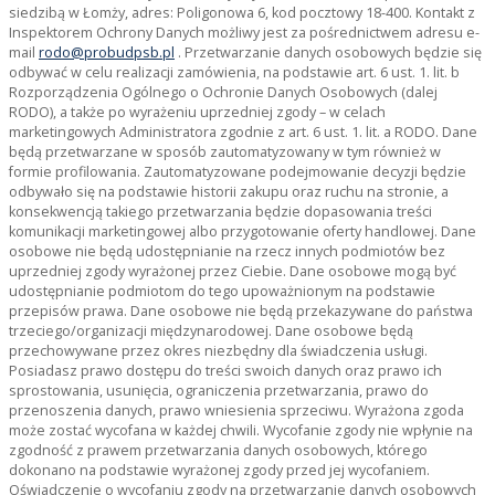
siedzibą w Łomży, adres: Poligonowa 6, kod pocztowy 18-400. Kontakt z
Inspektorem Ochrony Danych możliwy jest za pośrednictwem adresu e-
mail
rodo@probudpsb.pl
. Przetwarzanie danych osobowych będzie się
odbywać w celu realizacji zamówienia, na podstawie art. 6 ust. 1. lit. b
Rozporządzenia Ogólnego o Ochronie Danych Osobowych (dalej
RODO), a także po wyrażeniu uprzedniej zgody – w celach
marketingowych Administratora zgodnie z art. 6 ust. 1. lit. a RODO. Dane
będą przetwarzane w sposób zautomatyzowany w tym również w
formie profilowania. Zautomatyzowane podejmowanie decyzji będzie
odbywało się na podstawie historii zakupu oraz ruchu na stronie, a
konsekwencją takiego przetwarzania będzie dopasowania treści
komunikacji marketingowej albo przygotowanie oferty handlowej. Dane
osobowe nie będą udostępnianie na rzecz innych podmiotów bez
uprzedniej zgody wyrażonej przez Ciebie. Dane osobowe mogą być
udostępnianie podmiotom do tego upoważnionym na podstawie
przepisów prawa. Dane osobowe nie będą przekazywane do państwa
trzeciego/organizacji międzynarodowej. Dane osobowe będą
przechowywane przez okres niezbędny dla świadczenia usługi.
Posiadasz prawo dostępu do treści swoich danych oraz prawo ich
sprostowania, usunięcia, ograniczenia przetwarzania, prawo do
przenoszenia danych, prawo wniesienia sprzeciwu. Wyrażona zgoda
może zostać wycofana w każdej chwili. Wycofanie zgody nie wpłynie na
zgodność z prawem przetwarzania danych osobowych, którego
dokonano na podstawie wyrażonej zgody przed jej wycofaniem.
Oświadczenie o wycofaniu zgody na przetwarzanie danych osobowych