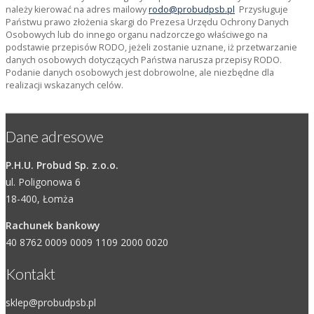
należy kierować na adres mailowy
rodo@probudpsb.pl
Przysługuje
Państwu prawo złożenia skargi do Prezesa Urzędu Ochrony Danych
Osobowych lub do innego organu nadzorczego właściwego na
podstawie przepisów RODO, jeżeli zostanie uznane, iż przetwarzanie
danych osobowych dotyczących Państwa narusza przepisy RODO.
Podanie danych osobowych jest dobrowolne, ale niezbędne dla
realizacji wskazanych celów.
Dane adresowe
P.H.U. Probud Sp. z.o.o.
ul. Poligonowa 6
18-400, Łomża
Rachunek bankowy
40 8762 0009 0009 1109 2000 0020
Kontakt
sklep@probudpsb.pl